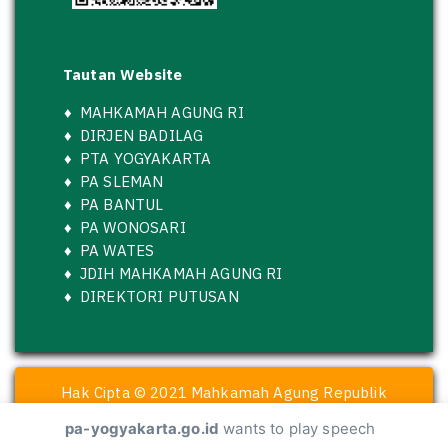
Tautan Website
♦
MAHKAMAH AGUNG RI
♦
DIRJEN BADILAG
♦
PTA YOGYAKARTA
♦
PA SLEMAN
♦
PA BANTUL
♦
PA WONOSARI
♦
PA WATES
♦
JDIH MAHKAMAH AGUNG RI
♦
DIREKTORI PUTUSAN
Hak Cipta © 2021 Mahkamah Agung Republik
Indonesia
pa-yogyakarta.go.id
wants to play speech
dikembangkan oleh Pengadilan Agama Yogyakarta