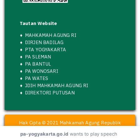
Tautan Website
♦
MAHKAMAH AGUNG RI
♦
DIRJEN BADILAG
♦
PTA YOGYAKARTA
♦
PA SLEMAN
♦
PA BANTUL
♦
PA WONOSARI
♦
PA WATES
♦
JDIH MAHKAMAH AGUNG RI
♦
DIREKTORI PUTUSAN
Hak Cipta © 2021 Mahkamah Agung Republik
Indonesia
pa-yogyakarta.go.id
wants to play speech
dikembangkan oleh Pengadilan Agama Yogyakarta