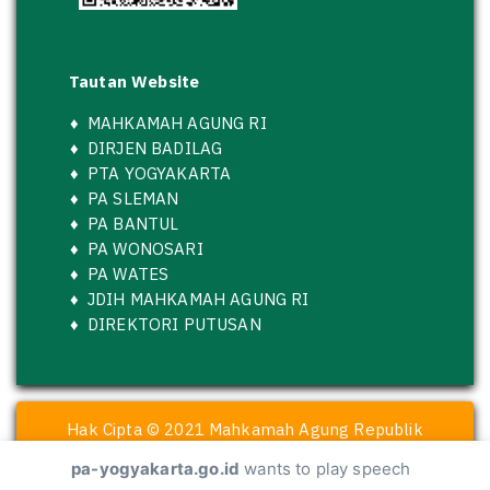
Tautan Website
♦
MAHKAMAH AGUNG RI
♦
DIRJEN BADILAG
♦
PTA YOGYAKARTA
♦
PA SLEMAN
♦
PA BANTUL
♦
PA WONOSARI
♦
PA WATES
♦
JDIH MAHKAMAH AGUNG RI
♦
DIREKTORI PUTUSAN
Hak Cipta © 2021 Mahkamah Agung Republik
Indonesia
pa-yogyakarta.go.id
wants to play speech
dikembangkan oleh Pengadilan Agama Yogyakarta