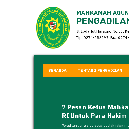
MAHKAMAH AGUNG
PENGADILAN
Jl. Ipda Tut Harsono No.53, K
Tlp. 0274-552997, Fax. 0274-
BERANDA
TENTANG PENGADILAN
7 Pesan Ketua Mahk
RI Untuk Para Hakim
Peradilan yang dipercaya adalah jalan me