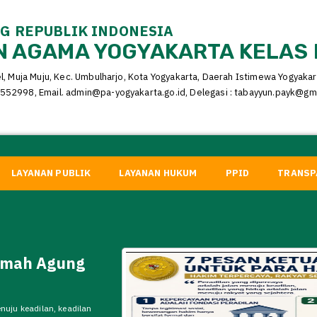
 REPUBLIK INDONESIA
 AGAMA YOGYAKARTA KELAS 
el, Muja Muju, Kec. Umbulharjo, Kota Yogyakarta, Daerah Istimewa Yogyaka
552998, Email. admin@pa-yogyakarta.go.id, Delegasi : tabayyun.payk@gm
LAYANAN PUBLIK
LAYANAN HUKUM
PPID
TRANSP
amah Agung
nuju keadilan, keadilan