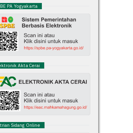
E PA Yogyakarta
ktronik Akta Cerai
rian Sidang Online