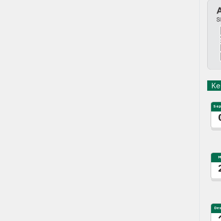
Keg
Sep
M
De