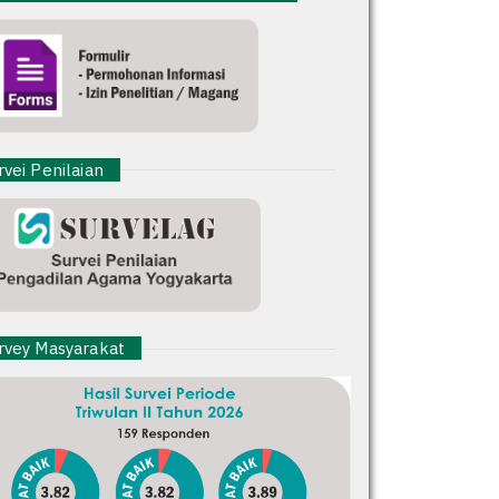
vei Penilaian
vey Masyarakat