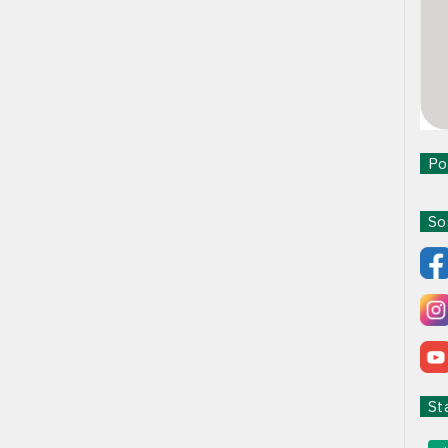
Pol
Sos
Sta