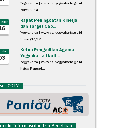
Yogyakarta | www.pa-yogyakarta.go.id
Yogyakarta,...
Rapat Peningkatan Kinerja
sember
dan Target Cap...
16
Yogyakarta | www.pa-yogyakarta.go.id
Senin (16/12...
Ketua Pengadilan Agama
sember
Yogyakarta Ikuti...
03
Yogyakarta | www.pa-yogyakarta.go.id
Ketua Pengad...
es CCTV
mulir Informasi dan Izin Penelitian