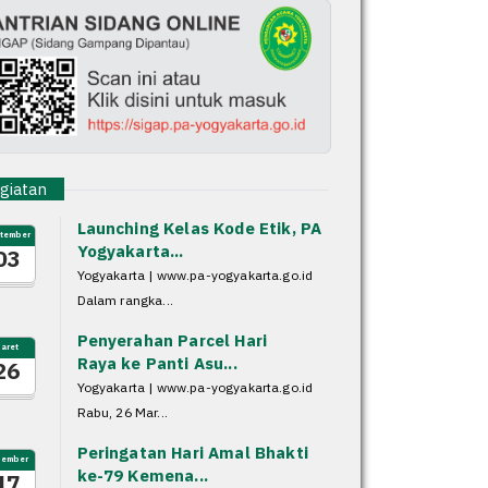
iatan
Launching Kelas Kode Etik, PA
tember
Yogyakarta...
03
Yogyakarta | www.pa-yogyakarta.go.id
Dalam rangka...
Penyerahan Parcel Hari
aret
Raya ke Panti Asu...
26
Yogyakarta | www.pa-yogyakarta.go.id
Rabu, 26 Mar...
Peringatan Hari Amal Bhakti
sember
ke-79 Kemena...
17